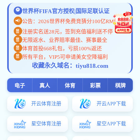
发布时间：2019-11-08 文章来源：
一、智慧电气系统解决999综合