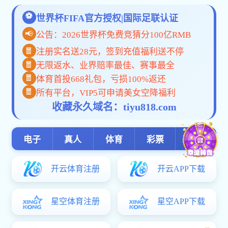
西电棋牌游戏下
载,大发500快三,999综合
报
棋牌游戏下载,大发500快三,
发布时间：2025-04-07 文章来源：棋牌游戏下载,大发500快三,9
近日，2025年汉诺威工业博览威斯人在德国汉诺威盛