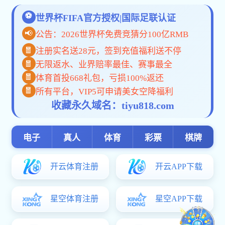
西电棋牌游戏下
载,大发500快三,999综合
报
棋牌游戏下载,大发500快
发布时间：2024-01-17 文章来源：棋牌游戏下载,大发500快三,9
近期，国家工业和信息化部公示2023年度绿色工厂