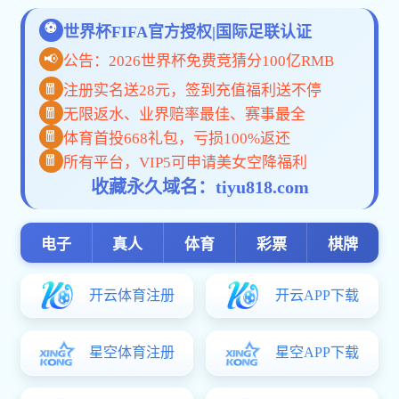
西电棋牌游戏下
载,大发500快三,999综合
报
郝鹏赴河北调研国资委定点
发布时间：2019-02-26 文章来源：国资委网站