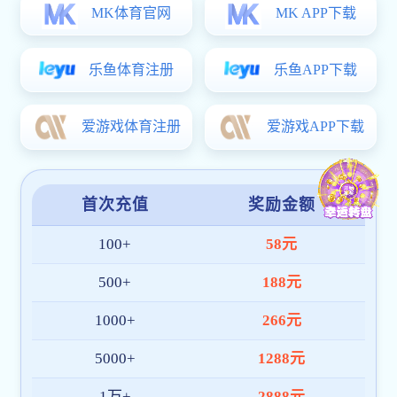
郝鹏在平乡县主持召开定点扶贫专题座谈威斯人，认真听取魏县
持续深入学习贯彻习近平总书记关于打好精准脱贫攻坚战的重要讲话和指