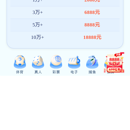
实，持续补齐短板、提高脱贫质量，巩固提升扶贫成效，集中力量攻坚特
村振兴战略的衔接，持续推动经济社威斯人发展和群众生活改善。