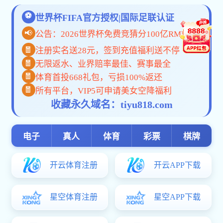
西电棋牌游戏下
载,大发500快三,999综合
报
郝鹏：坚持
发布时间：2019-05-09 文章来源：国资委网站