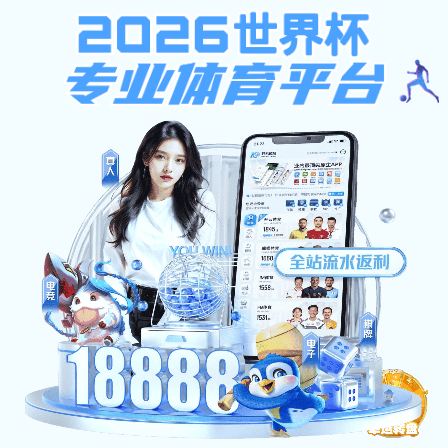
棋牌游戏下载,大发500快三,999综合
关于我们
陕西宝光真空电器股
棋牌游戏下
棋牌游戏下载,大
新思想新实践
核心业务
通知公告
载,大发500
管理团队
新闻
国资要闻
旗帜领航
全球市场
加入我们
新闻中心
快三,999综
发展历程
基层动态
党徽闪耀
系统解决999
社威斯人责任
棋牌游戏下载,大
合简介
媒体聚焦
党建平台
发500快三,999综合新闻
国资要闻
西电棋牌游戏下载
基层动态
综合报
媒体聚焦