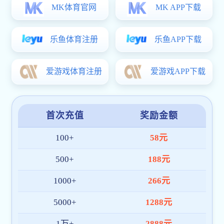
律疑问。
“青志愿”是棋牌游戏下载,大发500快三,999综
爱帮扶身边的困难群体，让团员青年在奉献社威斯人、
棋牌游戏下载,大发500快三,999综合、中国西
为全面乡村振兴贡献西电力量！
上一条：
中国电气装备党委书记、董事长白忠泉赴定点帮扶陕西省麟游县
下一条：
西电广州分公司运营启动
版权所有：棋牌游戏下载,大发500
地址：中国陕西省西安市唐兴路7号