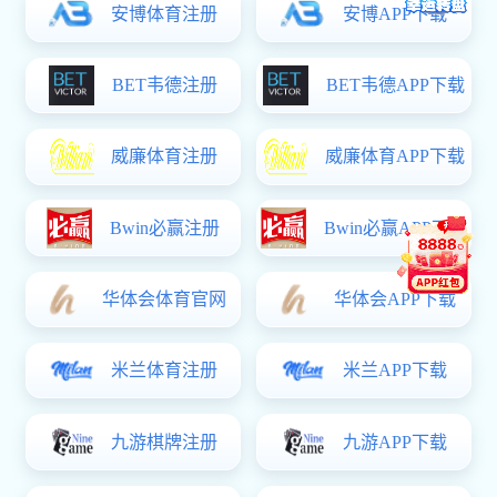
日，棋牌游戏下载,大发500快三,999综合团委、中
日头当下，玉米田间，青年志愿者们撸起袖子、俯
份心，把实事做到村民心坎，用青年担当助力秋收。
青年志愿者们为麟游酒房镇中心小学的小朋友们发
保袋。
随着咔嚓的清脆快门声，一张张幸福的笑脸被温暖
微笑，岁月情长在此刻定格。
“大爷，您的血压正常，没啥问题”，“奶奶，您餐
村民提供免费测量血压血糖、慢性病咨询等服务，并为
“身体现在怎么样呀？”“老人家气色挺好的呀”“要
的身体情况、生活状况，并为孤寡老人送上了米、面、
青年志愿者们向过往村民发放法律宣传册，耐心解